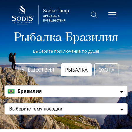
Виза
Фильтр
Sodis-Camp
активные
путешествия
Лето
Рыбалка-Бразилия
Трофей (охота, рыбалка)
Выберите приключение по душе!
Виза
ПУТЕШЕСТВИЯ
РЫБАЛКА
ОХОТА
7 дней
Бразилия
Показать
Выберите тему поездки
Сбросить фильтры