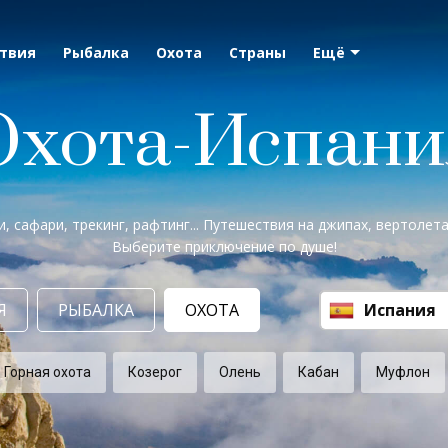
твия
Рыбалка
Охота
Страны
Ещё
Охота-Испани
и, сафари, трекинг, рафтинг... Путешествия на джипах, вертолетах,
Выберите приключение по душе!
Я
РЫБАЛКА
ОХОТА
Испания
Горная охота
Козерог
Олень
Кабан
Муфлон
Показать
Сбросить фильтры