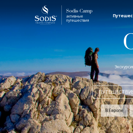
Виза
Фильтр
Sodis-Camp
Путешес
активные
путешествия
Лето
Трофей (охота, рыбалка)
Экскурси
Виза
7 дней
ПУТЕШЕСТВИ
В Европе