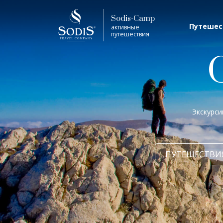
Виза
Фильтр
Sodis-Camp
Путешес
активные
путешествия
Лето
Трофей (охота, рыбалка)
Экскурси
Виза
7 дней
ПУТЕШЕСТВИ