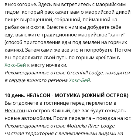
высокогорье. Здесь вы встретитесь с маорийским
гидом, который расскажет вам о маорийской дикой
пище: выращенной, собранной, пойманной на
рыбалке и охоте. Вместе с ним вы добудете себе
еду, выложите традиционное маорийское "ханги"
(способ приготовления еды под землей на горячих
камнях). Затем сами же все это и попробуете. Потом
вы продолжите свой путь по горным хребтам в
Хокс-Бей
к месту ночевки.
Рекомендованные отели:
Greenhill Lodge
, находится
в сердце винного региона
Хокс-Бей
.
10 день. НЕЛЬСОН - МОТУИКА (ЮЖНЫЙ ОСТРОВ)
Вы отдохнете в гостинице перед перелетом в
Нельсон
на oстров Южный, где вас будут ожидать
новые автомобили. После перелета – поездка на юг.
Рекомендованные отели:
Motueka River Lodge
,
частная территория с великолепными видами на