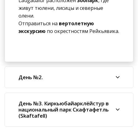
Laugadalur расположен
зоопарк
, где
живут тюлени, лисицы и северные
олени.
Отправиться на
вертолетную
экскурсию
по окрестностям Рейкьявика.
День №2.
День №3. Киркьюбайарклёйстур в
национальный парк Скафтафетль
(Skaftafell)