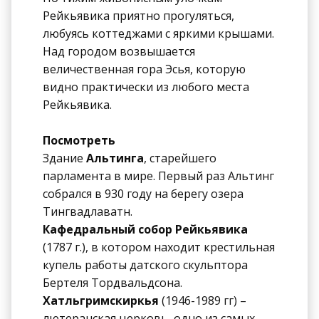
Рейкьявика приятно прогуляться,
любуясь коттеджами с яркими крышами.
Над городом возвышается
величественная гора Эсья, которую
видно практически из любого места
Рейкьявика.
Посмотреть
Здание
Альтинга
, старейшего
парламента в мире. Первый раз Альтинг
собрался в 930 году на берегу озера
Тингвадлаватн.
Кафедральный собор Рейкьявика
(1787 г.), в котором находит крестильная
купель работы датского скульптора
Бертеля Тордвальдсона.
Хатльгримскиркья
(1946-1989 гг) –
лютеранская церковь, одно из самых