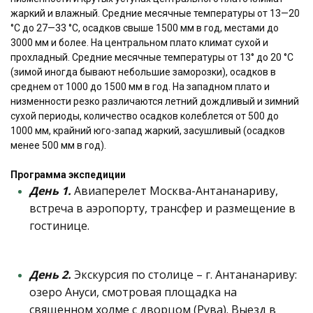
жаркий и влажный. Средние месячные температуры от 13—20
°C до 27—33 °C, осадков свыше 1500 мм в год, местами до
3000 мм и более. На центральном плато климат сухой и
прохладный. Средние месячные температуры от 13° до 20 °C
(зимой иногда бывают небольшие заморозки), осадков в
среднем от 1000 до 1500 мм в год. На западном плато и
низменности резко различаются летний дождливый и зимний
сухой периоды, количество осадков колеблется от 500 до
1000 мм, крайний юго-запад жаркий, засушливый (осадков
менее 500 мм в год).
Программа экспедиции
День 1.
Авиаперелет Москва-Антананариву,
встреча в аэропорту, трансфер и размещение в
гостинице.
День 2.
Экскурсия по столице – г. Антананариву:
озеро Ануси, смотровая площадка на
священном холме с дворцом (Рува). Выезд в