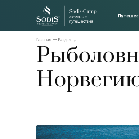
Sodis-Camp
Путешес
активные
путешествия
Главная
Раздел
Рыболовн
Норвегию