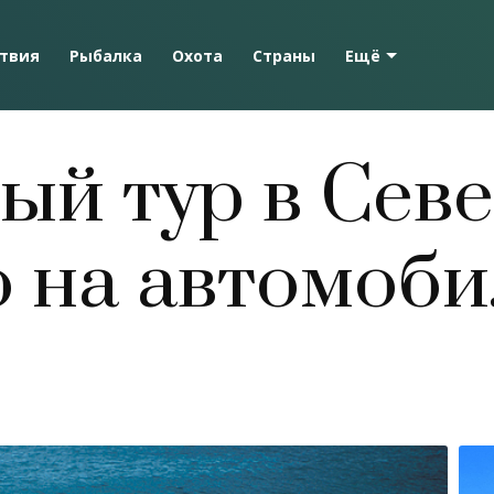
твия
Рыбалка
Охота
Страны
Ещё
ый тур в Сев
 на автомоби