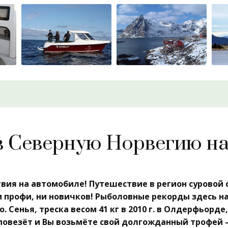
в Северную Норвегию н
твия на автомобиле! Путешествие в регион суровой
профи, ни новичков! Рыболовные рекорды здесь на 
 о. Сенья, треска весом 41 кг в 2010 г. в Олдерфьорде
повезёт и Вы возьмёте свой долгожданный трофей 