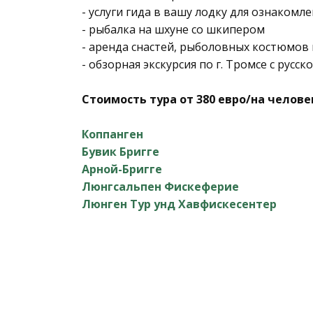
- услуги гида в вашу лодку для ознакомл
- рыбалка на шхуне со шкипером
- аренда снастей, рыболовных костюмов
- обзорная экскурсия по г. Тромсе с русс
Стоимость тура от 380 евро/на челове
Коппанген
Бувик Бригге
Арной-Бригге
Люнгсальпен Фискеферие
Люнген Тур унд Хавфискесентер