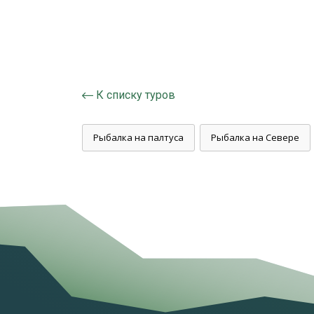
К списку туров
Рыбалка на палтуса
Рыбалка на Севере