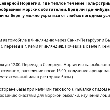
 Северной Норвегии, где теплое течение Гольфстри
бразием морских обитателей. Вряд ли где-нибудь 
и на берегу можно укрыться от любых погодных ус
 автомобиле в Финляндию через Санкт-Петербург и Выб
 ), переезд в г. Кеми (Финляндия). Ночёвка в отеле г. 
еля до 12:00. Переезд в Северную Норвегию на рыболовн
 хозяином, расселение после 16:00, получение арендова
остоятельный или в ресторане базы ).
сторане базы при наличии такового ). Рыбалка с гидом 
ьзованию снастями для морской рыбалки, изучении лоц