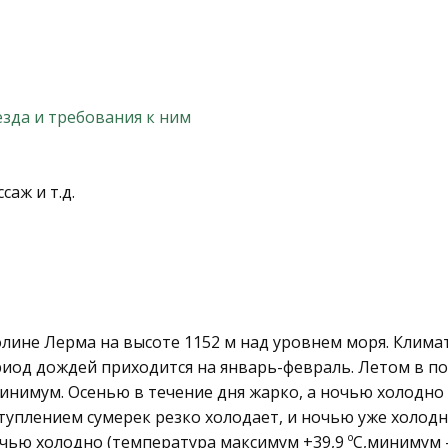
зда и требования к ним
саж и т.д.
лине Лерма на высоте 1152 м над уровнем моря. Климат
риод дождей приходится на январь-февраль. Летом в п
минимум. Осенью в течение дня жарко, а ночью холодно 
ступлением сумерек резко холодает, и ночью уже холодн
очью холодно (температура максимум +39,9 ºC,минимум -4