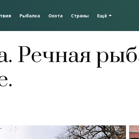
твия
Рыбалка
Охота
Страны
Ещё
. Речная рыб
е.