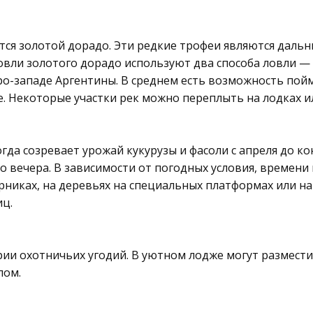
я золотой дорадо. Эти редкие трофеи являются дальн
ловли золотого дорадо используют два способа ловли — 
еро-западе Аргентины. В среднем есть возможность пой
lle. Некоторые участки рек можно переплыть на лодках и
огда созревает урожай кукурузы и фасоли с апреля до к
о вечера. В зависимости от погодных условия, времени 
рниках, на деревьях на специальных платформах или на
иц.
ии охотничьих угодий. В уютном лодже могут размести
лом.