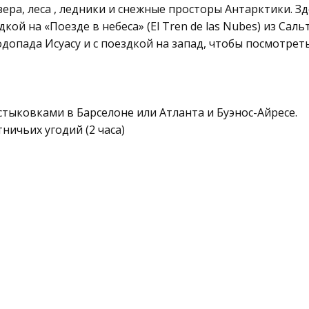
ера, леса , ледники и снежные просторы Антарктики. 
кой на «Поезде в небеса» (El Tren de las Nubes) из Сал
одопада Исуасу и с поездкой на запад, чтобы посмотре
стыковками в Барселоне или Атланта и Буэнос-Айресе.
тничьих угодий (2 часа)