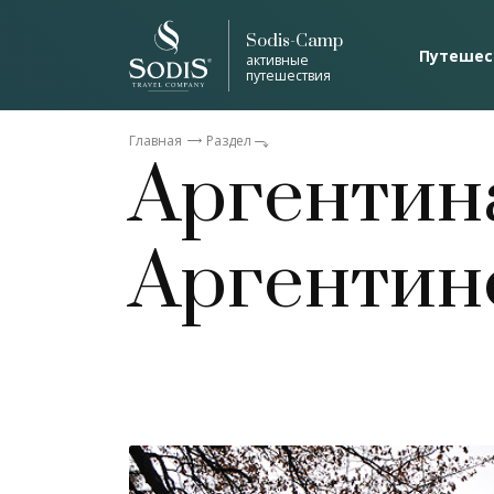
Sodis-Camp
Путешес
активные
путешествия
Главная
Раздел
Аргентина
Аргентин