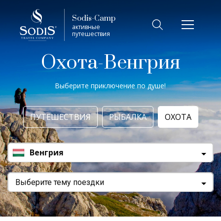
Виза
Фильтр
Sodis-Camp
активные
путешествия
Лето
Охота-Венгрия
Трофей (охота, рыбалка)
Выберите приключение по душе!
Виза
ПУТЕШЕСТВИЯ
РЫБАЛКА
ОХОТА
7 дней
Венгрия
Показать
Выберите тему поездки
Сбросить фильтры