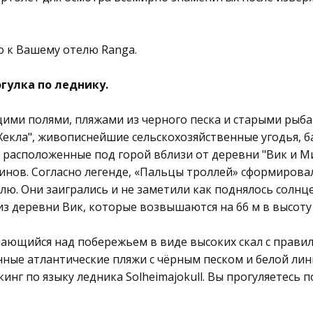
о к Вашему отелю Ranga.
гулка по леднику.
ми полями, пляжами из черного песка и старыми рыба
екла", живописнейшие сельскохозяйственные угодья, б
, расположенные под горой вблизи от деревни "Вик и М
финов. Согласно легенде, «Пальцы троллей» сформирова
ю. Они заигрались и не заметили как поднялось солнце
з деревни Вик, которые возвышаются на 66 м в высоту 
шающийся над побережьем в виде высоких скал с прав
ные атлантические пляжи с чёрным песком и белой лин
кинг по языку ледника Solheimajokull. Вы прогуляетесь 