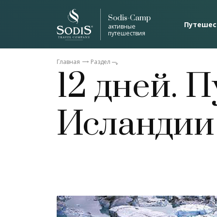
Sodis-Camp
Путешес
активные
путешествия
Главная
Раздел
12 дней. 
Исландии 