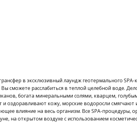
рансфер в эксклюзивный лаундж геотермального SPA-ко
 Вы сможете расслабиться в теплой целебной воде. Дело
лканов, богата минеральными солями, кварцем, голубы
 и оздоравливают кожу, морские водоросли смягчают 
щее влияние на весь организм. Все SPA-процедуры, ор
уне, на открытом воздухе с использованием косметичес