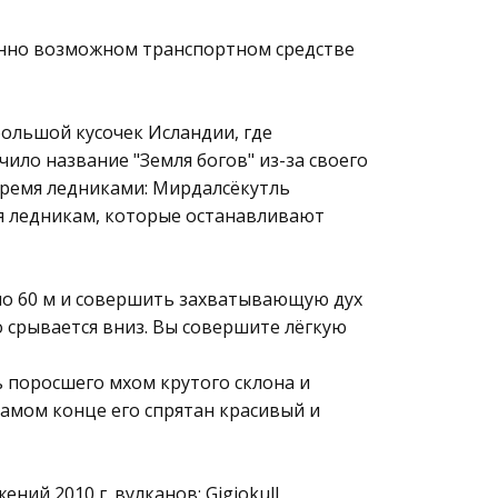
венно возможном транспортном средстве
ольшой кусочек Исландии, где
ило название "Земля богов" из-за своего
тремя ледниками: Мирдалсёкутль
одаря ледникам, которые останавливают
оло 60 м и совершить захватывающую дух
о срывается вниз. Вы совершите лёгкую
 поросшего мхом крутого склона и
самом конце его спрятан красивый и
ий 2010 г. вулканов: Gigjokull,