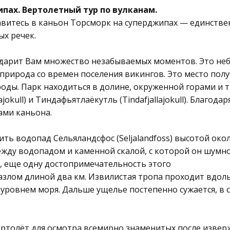
ипах. Вертолетный тур по вулканам.
равитесь в каньон Торсморк на суперджипах — единст
ых речек.
дарит Вам множество незабываемых моментов. Это неб
природа со времен поселения викингов. Это место получ
оды. Парк находиться в долине, окруженной горами и 
llajokull) и Тиндафьятлаёкутль (Tindafjallajokull). Благ
ами каньона.
ить водопад Сельяландсфос (Seljalandfoss) высотой ок
ежду водопадом и каменной скалой, с которой он шумн
t), еще одну достопримечательность этого
азлом длиной два км. Извилистая тропа проходит вдоль
 уровнем моря. Дальше ущелье постепенно сужается, в 
ртолёт для осмотра всемирно знаменитых после извержен