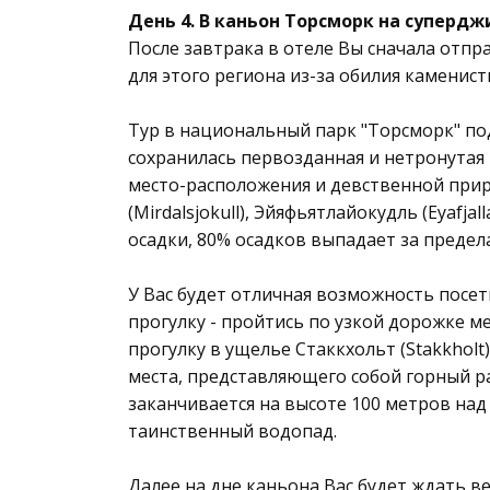
День 4. В каньон Торсморк на супердж
После завтрака в отеле Вы сначала отп
для этого региона из-за обилия каменист
Тур в национальный парк "Торсморк" по
сохранилась первозданная и нетронутая 
место-расположения и девственной прир
(Mirdalsjokull), Эйяфьятлайокудль (Eyafja
осадки, 80% осадков выпадает за предел
У Вас будет отличная возможность посет
прогулку - пройтись по узкой дорожке м
прогулку в ущелье Стаккхольт (Stakkhol
места, представляющего собой горный р
заканчивается на высоте 100 метров над
таинственный водопад.
Далее на дне каньона Вас будет ждать ве