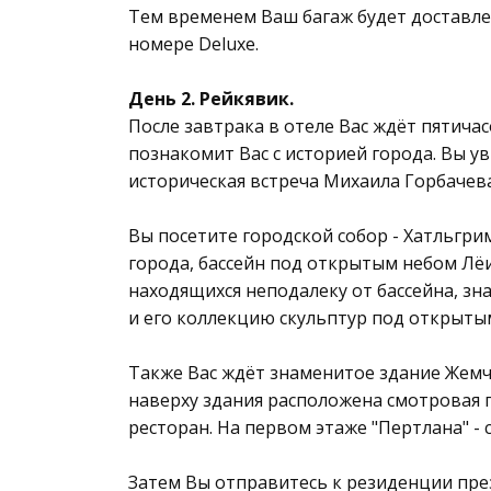
Тем временем Ваш багаж будет доставлен
номере Deluxe.
День 2. Рейкявик.
После завтрака в отеле Вас ждёт пятича
познакомит Вас с историей города. Вы у
историческая встреча Михаила Горбачев
Вы посетите городской собор - Хатльгри
города, бассейн под открытым небом Л
находящихся неподалеку от бассейна, зн
и его коллекцию скульптур под открыты
Также Вас ждёт знаменитое здание Жемч
наверху здания расположена смотровая 
ресторан. На первом этаже "Пертлана" -
Затем Вы отправитесь к резиденции през