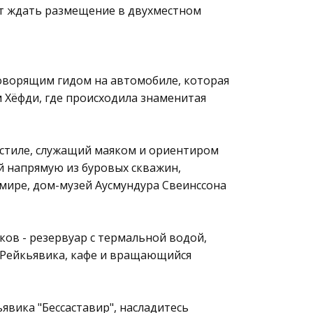
дет ждать размещение в двухместном
оговорящим гидом на автомобиле, которая
м Хёфди, где происходила знаменитая
м стиле, служащий маяком и ориентиром
 напрямую из буровых скважин,
 мире, дом-музей Аусмундура Свеинссона
ов - резервуар с термальной водой,
 Рейкьявика, кафе и вращающийся
явика "Бессаставир", насладитесь