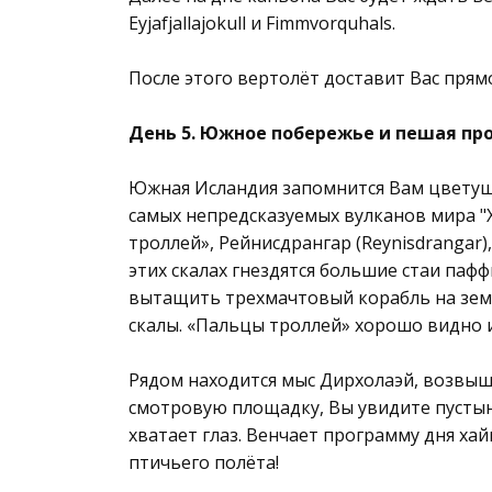
Eyjafjallajokull и Fimmvorquhals.
После этого вертолёт доставит Вас прям
День 5. Южное побережье и пешая про
Южная Исландия запомнится Вам цветущи
самых непредсказуемых вулканов мира "Х
троллей», Рейнисдрангар (Reynisdrangаr)
этих скалах гнездятся большие стаи паф
вытащить трехмачтовый корабль на земл
скалы. «Пальцы троллей» хорошо видно и
Рядом находится мыс Дирхолаэй, возвы
смотровую площадку, Вы увидите пустын
хватает глаз. Венчает программу дня хай
птичьего полёта!