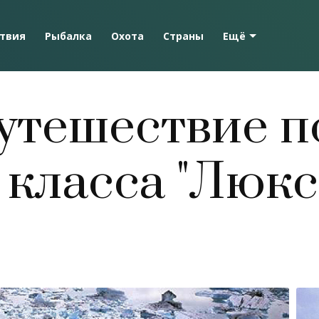
твия
Рыбалка
Охота
Страны
Ещё
Путешествие п
класса "Люкс