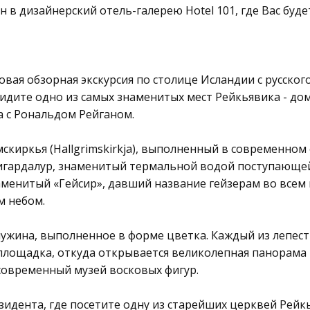
 в дизайнерский отель-галерею Hotel 101, где Вас бу
совая обзорная экскурсия по столице Исландии с русск
видите одно из самых знаменитых мест Рейкьявика - до
а с Рональдом Рейганом.
мскиркья (Hallgrimskirkja), выполненный в современно
ёигардалур, знаменитый термальной водой поступающей
аменитый «Гейсир», давший название гейзерам во всем
м небом.
ужина, выполненное в форме цветка. Каждый из лепестк
площадка, откуда открывается великолепная панорама
 современный музей восковых фигур.
идента, где посетите одну из старейших церквей Рейкь