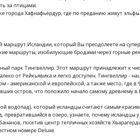
ть за птицами.
е города Хафнафьёрдур, где по преданию живут эльфы 
й маршрут Исландии, который Вы преодолеете на супер
ие маршруты, изобилующие бродами через горные реки
ный парк Тингвеллир. Этот маршрут принадлежит к чи
алеко от Рейкьявика и легко доступен. Тингвеллир - н
 - американской и европейской, а также место, где в 
вших остров, что положило начало самому древнему в 
той водопад), который исландцы считают самым красивы
, превратившийся в озеро, узнаете, почему исландцы 
бананов, посетив центр тепличных хозяйств Хварагерди
естном номере Deluxe.