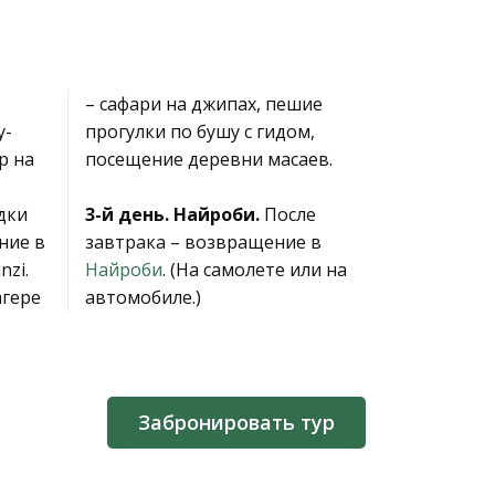
– сафари на джипах, пешие
у-
идом,
р на
посещение деревни масаев.
дки
3-й день. Найроби.
После
ние в
завтрака – возвращение в
nzi.
Найроби
. (На самолете или на
агере
автомобиле.)
Забронировать тур