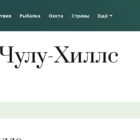
твия
Рыбалка
Охота
Страны
Ещё
 Чулу-Хиллс