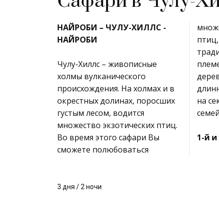
Сафари в Чулу-Х
НАЙРОБИ – ЧУЛУ-ХИЛЛС -
множ
НАЙРОБИ
птиц,
трад
Чулу-Хиллс – живописные
племени масаев. (Масайская
холмы вулканического
деревня состоит из одного
происхождения. На холмах и в
длинного дома, разделенного
окрестных долинах, поросших
на секции по количеству
густым лесом, водится
семей
множество экзотических птиц.
Во время этого сафари Вы
1-й и
сможете полюбоваться
3 дня / 2 ночи