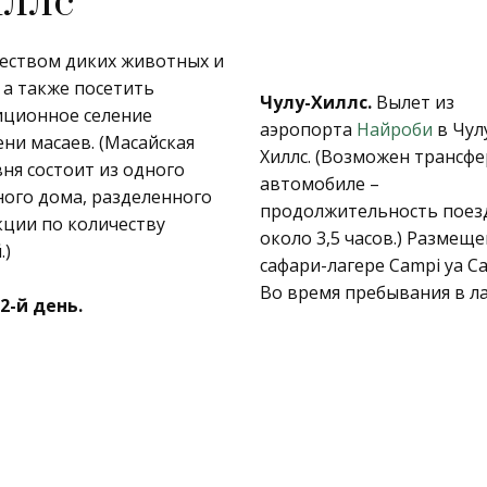
иллс
еством диких животных и
 а также посетить
Чулу-Хиллс.
Вылет из
иционное селение
аэропорта
Найроби
в Чул
прогулки по бушу с г
Хиллс. (Возможен трансфе
автомобиле –
продолжительность поез
около 3,5 часов.) Размеще
.)
сафари-лагере Campi ya Ca
Во время пребывания в л
 2-й день.