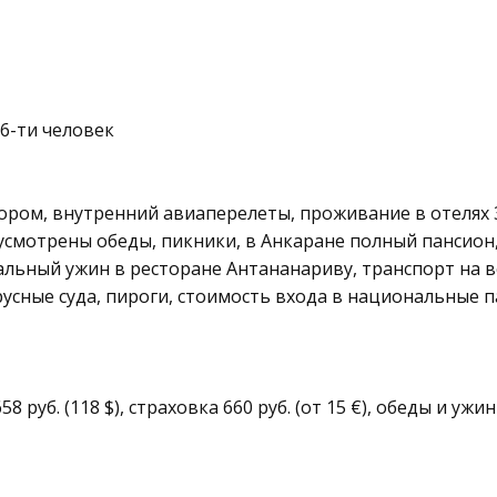
з 6-ти человек
ром, внутренний авиаперелеты, проживание в отелях 
едусмотрены обеды, пикники, в Анкаране полный пансион
льный ужин в ресторане Антананариву, транспорт на в
усные суда, пироги, стоимость входа в национальные па
58 руб. (118 $), страховка 660 руб. (от 15 €), обеды и уж