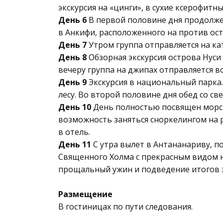
экскурсия на «цинги», в сухие ксерофитн
День 6
В первой половине дня продолжен
в Анкифи, расположенного на против ост
День 7
Утром группа отправляется на ка
День 8
Обзорная экскурсия острова Нуси 
вечеру группа на джипах отправляется вс
День 9
Экскурсия в национальный парка. 
лесу. Во второй половине дня обед со с
День 10
День полностью посвящен морско
возможность заняться сноркелингом на р
в отель.
День 11
С утра вылет в Антананариву, п
Священного Холма с прекрасным видом н
прощальный ужин и подведение итогов э
Размещение
В гостиницах по пути следования.