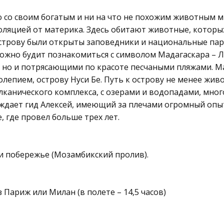
о со своим богатым и ни на что не похожим животным 
оляцией от материка. Здесь обитают животные, которых
строву были открыты заповедники и национальные парк
можно будит познакомиться с символом Мадагаскара – 
но и потрясающими по красоте песчаными пляжами. М
епием, острову Нуси Бе. Путь к острову не менее жи
улканического комплекса, с озерами и водопадами, мн
ждает гид Алексей, имеющий за плечами огромный опыт
, где провел больше трех лет.
и побережье (Мозамбикский пролив).
 Париж или Милан (в полете – 14,5 часов)