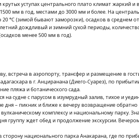
 крутых уступах центрального плато климат жаркий и
1500 мм в год, местами до 3000 мм и более. На централ
20 °C (зимой бывают заморозки), осадков в среднем от
летний дождливый и зимний сухой периоды, количество 
осадков менее 500 мм в год).
, встреча в аэропорту, трансфер и размещение в гост
адагаскара в г. Анциранана (Диего-Суарез), по прибыти
ние пляжа и ботанического сада.
 на судне с парусом в изумрудный залив, тихое и уеди
 дня – пикник и ближе к вечеру возвращение обратно 
вулканическому комплексу и национальному парку. Зна
дня группу ждет обед и продолжение экскурсии. Вечеро
в сторону национального парка Анакарана, где по приб