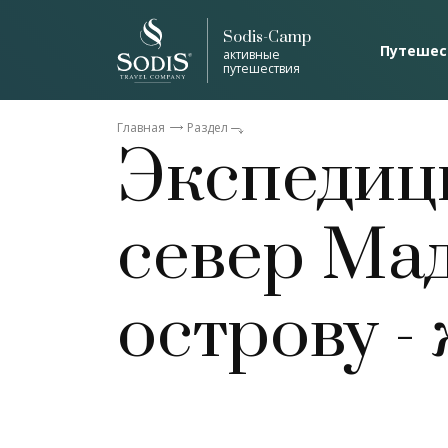
Sodis-Camp
Путешес
активные
путешествия
Главная
Раздел
Экспедиц
север Мад
острову -