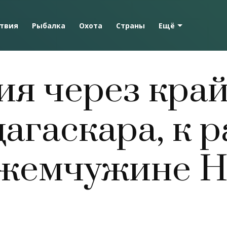
твия
Рыбалка
Охота
Страны
Ещё
ия через кра
агаскара, к 
 жемчужине Н