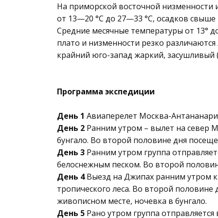
На приморской восточной низменности и
от 13—20 °C до 27—33 °C, осадков свыше 
Средние месячные температуры от 13° до 
плато и низменности резко различаются 
крайний юго-запад жаркий, засушливый (
Программа экспедиции
День 1
Авиаперелет Москва-Антананариву
День 2
Ранним утром – вылет на север М
бунгало. Во второй половине дня посеще
День 3
Ранним утром группа отправляется
белоснежным песком. Во второй половине
День 4
Выезд на Джипах ранним утром к 
тропического леса. Во второй половине 
живописном месте, ночевка в бунгало.
День 5
Рано утром группа отправляется 