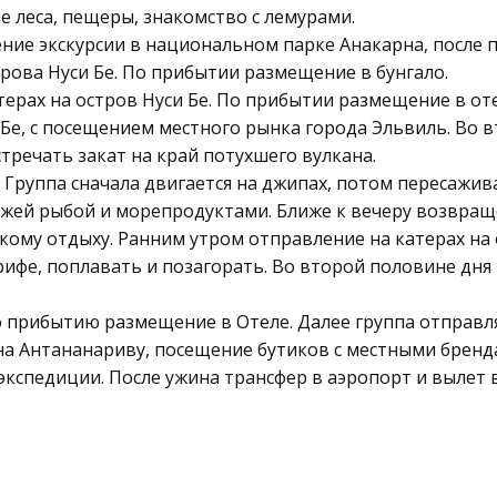
ые леса, пещеры, знакомство с лемурами.
ие экскурсии в национальном парке Анакарна, после 
рова Нуси Бе. По прибытии размещение в бунгало.
терах на остров Нуси Бе. По прибытии размещение в от
Бе, с посещением местного рынка города Эльвиль. Во в
тречать закат на край потухшего вулкана.
Группа сначала двигается на джипах, потом пересаживае
вежей рыбой и морепродуктами. Ближе к вечеру возвращ
му отдыху. Ранним утром отправление на катерах на ос
ифе, поплавать и позагорать. Во второй половине дня
о прибытию размещение в Отеле. Далее группа отправля
а Антананариву, посещение бутиков с местными бренд
кспедиции. После ужина трансфер в аэропорт и вылет в