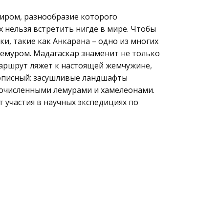
миром, разнообразие которого
 нельзя встретить нигде в мире. Чтобы
и, такие как Анкарана – одно из многих
Лемуром. Мадагаскар знаменит не только
аршрут ляжет к настоящей жемчужине,
вописный: засушливые ландшафты
огочисленными лемурами и хамелеонами.
 участия в научных экспедициях по