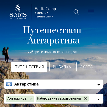
Виза
Фильтр
Sodis-Camp
активные
путешествия
Лето
Путешествия-
Трофей (охота, рыбалка)
Антарктика
Выберите приключение по душе!
Виза
ПУТЕШЕСТВИЯ
РЫБАЛКА
ОХОТА
7 дней
Антарктика
Показать
Антарктида
Наблюдение за животными
Сбросить фильтры