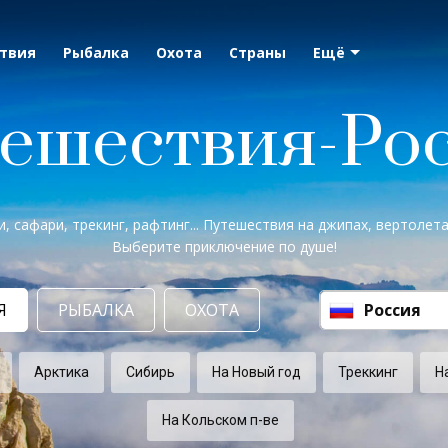
твия
Рыбалка
Охота
Страны
Ещё
ешествия-Ро
и, сафари, трекинг, рафтинг... Путешествия на джипах, вертолетах,
Выберите приключение по душе!
Я
РЫБАЛКА
ОХОТА
Россия
Арктика
Сибирь
На Новый год
Треккинг
Н
На Кольском п-ве