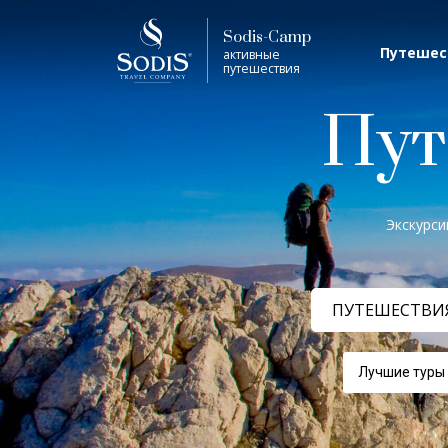
Виза
Фильтр
Sodis-Camp
Путешес
активные
путешествия
Лето
Пут
Трофей (охота, рыбалка)
Экскурси
Виза
7 дней
ПУТЕШЕСТВИ
Лучшие туры