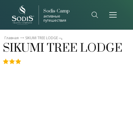
Sodis-Camp
Список общепринятых сокращений
активные
путешествия
Закрыть
Главная
SIKUMI TREE LODGE
SIKUMI TREE LODGE