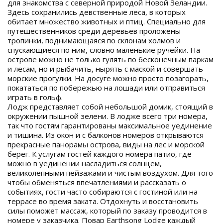
для знакомства с северной природой Новой Зеландии.
Здесь сохранились девственные леса, в которых
обитает множество животных и птиц. Специально для
путешественников среди деревьев проложены
тропинки, поднимающаяся по склонам холмов и
спускающиеся по ним, словно маленькие ручейки. На
острове можно не только гулять по бесконечным паркам
и лесам, но и рыбачить, нырять с маской и совершать
морские прогулки. На досуге можно просто позагорать,
покататься по побережью на лошади или отправиться
играть в гольф.
Лодж представляет собой небольшой домик, стоящий в
окружении пышной зелени. В лодже всего три номера,
так что гостям гарантированы максимальное уединение
и тишина. Из окон и с балконов номеров открываются
прекрасные панорамы острова, виды на лес и морской
берег. К услугам гостей каждого номера патио, где
можно в уединении насладиться солнцем,
великолепными пейзажами и чистым воздухом. Для того
чтобы обменяться впечатлениями и рассказать о
событиях, гости часто собираются с гостиной или на
террасе во время заката. Отдохнуть и восстановить
силы поможет массаж, который по заказу проводится в
номере у заказчика. Повар Earthsong Lodge каждый