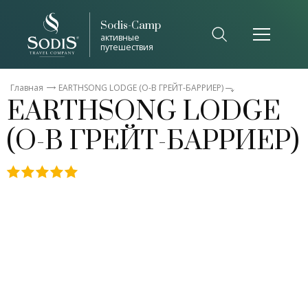
Sodis-Camp
Список общепринятых сокращений
активные
путешествия
Закрыть
Главная
EARTHSONG LODGE (О-В ГРЕЙТ-БАРРИЕР)
EARTHSONG LODGE
(О-В ГРЕЙТ-БАРРИЕР)