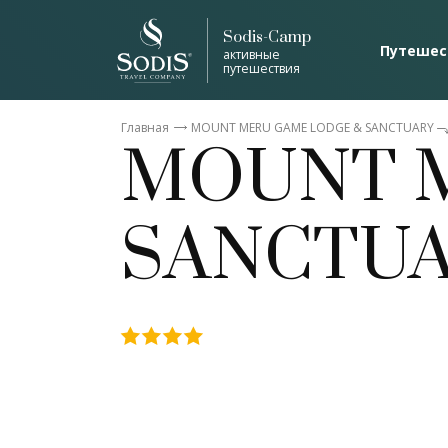
Sodis-Camp
Путешес
активные
Список общепринятых с
путешествия
Главная
MOUNT MERU GAME LODGE & SANCTUARY
MOUNT 
SANCTU