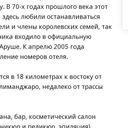
. В 70-х годах прошлого века этот
 здесь любили останавливаться
ели и члены королевских семей, так
дника входило в официальную
Аруше. К апрелю 2005 года
ление номеров отеля.
тся в 18 километрах к востоку от
илиманджаро, недалеко от трассы
рана, бар, косметический салон
никюр и педикюр, эпиляция),