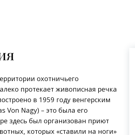
ия
 территории охотничьего
алеко протекает живописная речка
 построено в 1959 году венгерским
s Von Nagy) – это была его
оре здесь был организован приют
отных, которых «ставили на ноги»