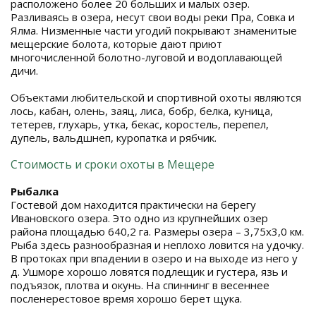
расположено более 20 больших и малых озер.
Разливаясь в озера, несут свои воды реки Пра, Совка и
Ялма. Низменные части угодий покрывают знаменитые
мещерские болота, которые дают приют
многочисленной болотно-луговой и водоплавающей
дичи.
Объектами любительской и спортивной охоты являются
лось, кабан, олень, заяц, лиса, бобр, белка, куница,
тетерев, глухарь, утка, бекас, коростель, перепел,
дупель, вальдшнеп, куропатка и рябчик.
Стоимость и сроки охоты в Мещере
Рыбалка
Гостевой дом находится практически на берегу
Ивановского озера. Это одно из крупнейших озер
района площадью 640,2 га. Размеры озера – 3,75х3,0 км.
Рыба здесь разнообразная и неплохо ловится на удочку.
В протоках при впадении в озеро и на выходе из него у
д. Ушморе хорошо ловятся подлещик и густера, язь и
подъязок, плотва и окунь. На спиннинг в весеннее
посленерестовое время хорошо берет щука.