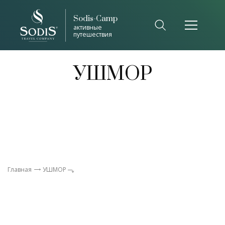
Sodis-Camp
Список общепринятых сокращений
активные
путешествия
Закрыть
УШМОР
Главная
УШМОР