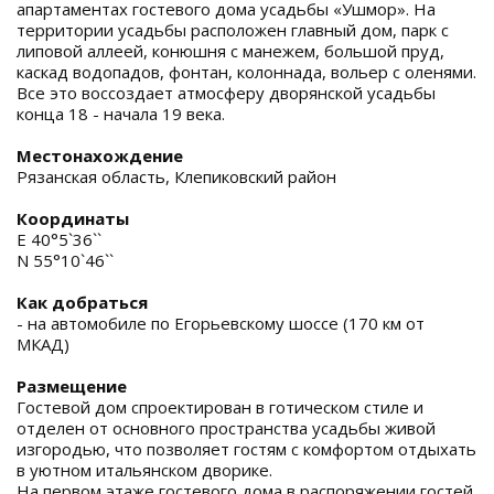
апартаментах гостевого дома усадьбы «Ушмор». На
территории усадьбы расположен главный дом, парк с
липовой аллеей, конюшня с манежем, большой пруд,
каскад водопадов, фонтан, колоннада, вольер с оленями.
Все это воссоздает атмосферу дворянской усадьбы
конца 18 - начала 19 века.
Местонахождение
Рязанская область, Клепиковский район
Координаты
E 40°5`36``
N 55°10`46``
Как добраться
- на автомобиле по Егорьевскому шоссе (170 км от
МКАД)
Размещение
Гостевой дом спроектирован в готическом стиле и
отделен от основного пространства усадьбы живой
изгородью, что позволяет гостям с комфортом отдыхать
в уютном итальянском дворике.
На первом этаже гостевого дома в распоряжении гостей