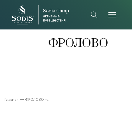
Sodis-Camp
Список общепринятых сокращений
активные
путешествия
Закрыть
ФРОЛОВО
Главная
ФРОЛОВО