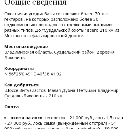
Общие сведения
Охотничьи угодья базы составляют более 70 тыс.
гектаров., на которых расположено более 30
подкормочных площадок со стрелковыми вышками
разных типов. До "Суздальской охоты" всего 210 км из
Москвы по асфальтированной дороге.
Местонахождение
Владимирская область, Суздальский район, деревня
Ляховицы
Координаты
N 56°25'0.49" E 40°38'41.92''
Как добраться
Шоссе Энтузиастов: Малая Дубна-Петушки-Владимир-
Суздаль-Ляховицы - 210 км
Охота
охота на лося:
сеголеток - 21 000 руб., лось 1,5 года
- 27 000 руб., лось самка (вынужденный отстрел) - 51
000 руб., лось самец взрослый не трофейный – 39 000