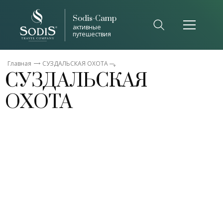
Sodis-Camp
Список общепринятых сокращений
активные
путешествия
Закрыть
Главная
СУЗДАЛЬСКАЯ ОХОТА
СУЗДАЛЬСКАЯ
ОХОТА