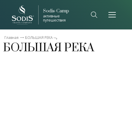
Sodis-Camp
Список общепринятых сокращений
активные
путешествия
Закрыть
Главная
БОЛЬШАЯ РЕКА
БОЛЬШАЯ РЕКА