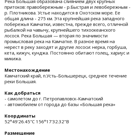
Река Большая образована слиянием двух крупных
притоков: правобережным - р.Быстрая и левобережным -
р. Плотникова. Устье находится в Охотском море. Ее
общая длина - 275 км. Эта крупнейшая река западного
побережья Камчатки, известна, прежде всего, отличной
рыбалкой на чавычу, крупнейшего тихоокеанского
лосося. Река Большая — вторая по значимости
промысловая река на Камчатке. В разное время на
нерест в реку заходят и другие лососи: нерка, горбуша,
кета, кижуч, кунджа. Постоянно обитают голец, хариус и
микижа.
Местонахождение
Камчатский край, п.Усть-Большерецк, среднее течение
реки Большая.
Как добраться
- самолетом до г. Петропавловск-Камчатский
- автомобилем от города до базы «Большая река»
Координаты
52°49'26.45"С 156°17'32.32"В
Размещение