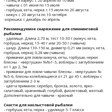
- голец и хариус: с 20 апреля по 10 мая
- чавыча: с 01 июня по 15 июля
- горбуша, кета, нерка: с 15 июля по 20 августа
- кижуч: с 20 августа по 10 октября
-корюшка: с декабрь по апрель
Рекомендуемое снаряжение для спиннинговой
рыбалки
- удилище. Длина 2,70 м, тест 10-30 г (кижуч, кета,
горбуша, нерка); 15-40 г или 20-50 г (чавыча)
- шнур. Длина 130-150 м, диаметр 0,21 мм (кижуч, кета,
горбуша, нерка); 0,28 мм (чавыча)
- приманки для ловли кижуча, кеты, горбуши, нерки:
блесны - «вертушки» №№1-5, воблеры с заглублением
от 1 до 2, 5м
- приманки для ловли чавычи: блесны - «вертушки» №
№5-6, блесны колеблющиеся от 21 до 45 г, воблеры с
заглублением 2-3 м
- цвета приманок: серебро, бронза, золото, ярко-
салатовый, оранжевый, голубой, фиолетовый, желтый.
Дополнительно для чавычи - красный
Снасти для нахлыстовой рыбалки
- горбуша, кета, нерка - удилище 5-7 класса