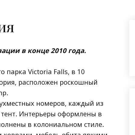
ия
ации в конце 2010 года.
парка Victoria Falls, в 10
тория, расположен роскошный
mp.
вухместных номеров, каждый из
 тент. Интерьеры оформлены в
полнены в колониальном стиле.
 коврами, мебель обита яркими