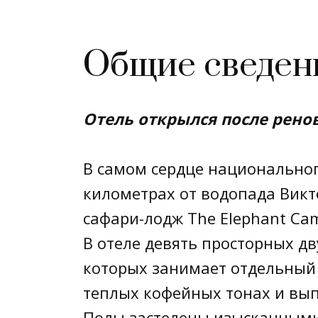
Общие сведен
Отель открылся после ренов
В самом сердце национального 
километрах от водопада Вик
сафари-лодж The Elephant Ca
В отеле девять просторных д
которых занимает отдельный
теплых кофейных тонах и вы
Полы застелены изысканными