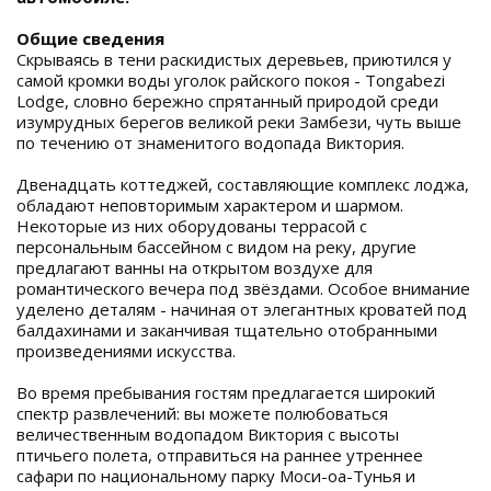
Общие сведения
Скрываясь в тени раскидистых деревьев, приютился у
самой кромки воды уголок райского покоя - Tongabezi
Lodge, словно бережно спрятанный природой среди
изумрудных берегов великой реки Замбези, чуть выше
по течению от знаменитого водопада Виктория.
Двенадцать коттеджей, составляющие комплекс лоджа,
обладают неповторимым характером и шармом.
Некоторые из них оборудованы террасой с
персональным бассейном с видом на реку, другие
предлагают ванны на открытом воздухе для
романтического вечера под звёздами. Особое внимание
уделено деталям - начиная от элегантных кроватей под
балдахинами и заканчивая тщательно отобранными
произведениями искусства.
Во время пребывания гостям предлагается широкий
спектр развлечений: вы можете полюбоваться
величественным водопадом Виктория с высоты
птичьего полета, отправиться на раннее утреннее
сафари по национальному парку Моси-оа-Тунья и