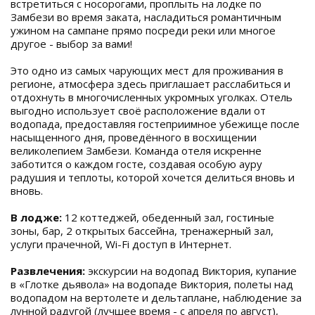
встретиться с носорогами, проплыть на лодке по
Замбези во время заката, насладиться романтичным
ужином на сампане прямо посреди реки или многое
другое - выбор за вами!
Это одно из самых чарующих мест для проживания в
регионе, атмосфера здесь приглашает расслабиться и
отдохнуть в многочисленных укромных уголках. Отель
выгодно использует своё расположение вдали от
водопада, предоставляя гостеприимное убежище после
насыщенного дня, проведённого в восхищении
великолепием Замбези. Команда отеля искренне
заботится о каждом госте, создавая особую ауру
радушия и теплоты, которой хочется делиться вновь и
вновь.
В лодже:
12 коттеджей, обеденный зал, гостиные
зоны, бар, 2 открытых бассейна, тренажерный зал,
услуги прачечной, Wi-Fi доступ в Интернет.
Развлечения:
экскурсии на водопад Виктория, купание
в «Глотке дьявола» на водопаде Виктория, полеты над
водопадом на вертолете и дельтаплане, наблюдение за
лунной радугой (лучшее время - с апреля по август),