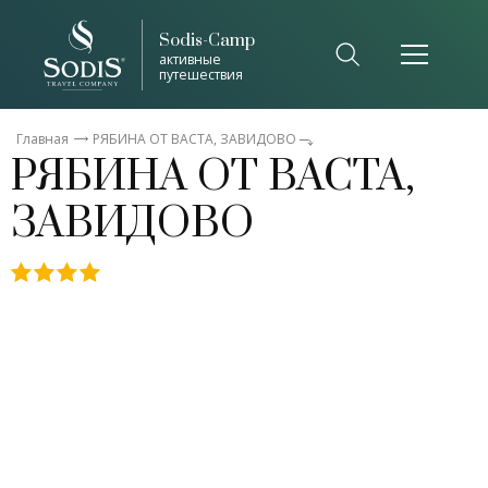
Sodis-Camp
Список общепринятых сокращений
активные
путешествия
Закрыть
Главная
РЯБИНА ОТ ВАСТА, ЗАВИДОВО
РЯБИНА ОТ ВАСТА,
ЗАВИДОВО