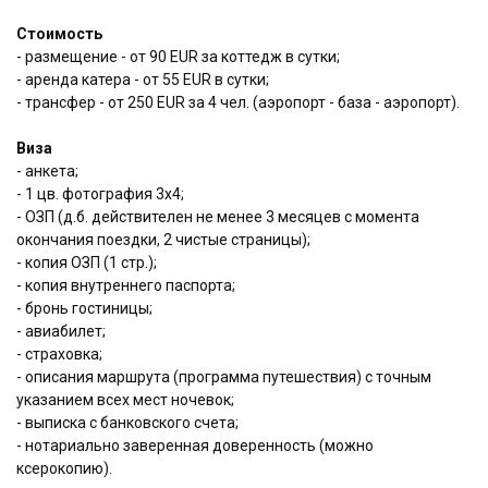
Стоимость
- размещение - от 90 EUR за коттедж в сутки;
- аренда катера - от 55 EUR в сутки;
- трансфер - от 250 EUR за 4 чел. (аэропорт - база - аэропорт).
Виза
- анкета;
- 1 цв. фотография 3x4;
- ОЗП (д.б. действителен не менее 3 месяцев с момента
окончания поездки, 2 чистые страницы);
- копия ОЗП (1 стр.);
- копия внутреннего паспорта;
- бронь гостиницы;
- авиабилет;
- страховка;
- описания маршрута (программа путешествия) с точным
указанием всех мест ночевок;
- выписка с банковского счета;
- нотариально заверенная доверенность (можно
ксерокопию).