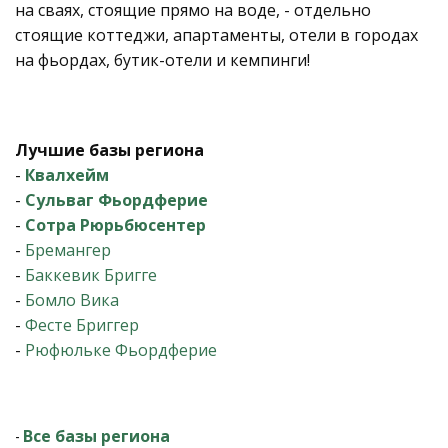
на сваях, стоящие прямо на воде, - отдельно
стоящие коттеджи, апартаменты, отели в городах
на фьордах, бутик-отели и кемпинги!
Лучшие базы региона
-
Квалхейм
-
Сульваг Фьордферие
-
Сотра Рюрьбюсентер
-
Бремангер
-
Баккевик Бригге
-
Бомло Вика
-
Фесте Бриггер
-
Рюфюльке Фьордферие
Все базы региона
-