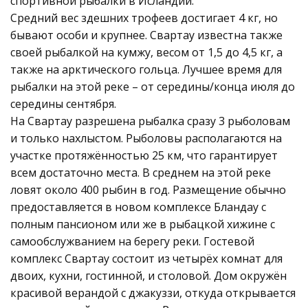
спортивной рыбалки в Исландии.
Средний вес здешних трофеев достигает 4 кг, но
бывают особи и крупнее. Свартау известна также
своей рыбалкой на кумжу, весом от 1,5 до 4,5 кг, а
также на арктического гольца. Лучшее время для
рыбалки на этой реке – от середины/конца июля до
середины сентября.
На Свартау разрешена рыбалка сразу 3 рыболовам
и только нахлыстом. Рыболовы располагаются на
участке протяжённостью 25 км, что гарантирует
всем достаточно места. В среднем на этой реке
ловят около 400 рыбин в год. Размещение обычно
предоставляется в новом комплексе Бландау с
полным пансионом или же в рыбацкой хижине с
самообслужванием на берегу реки. Гостевой
комплекс Свартау состоит из четырёх комнат для
двоих, кухни, гостинной, и столовой. Дом окружён
красивой верандой с джакуззи, откуда открывается