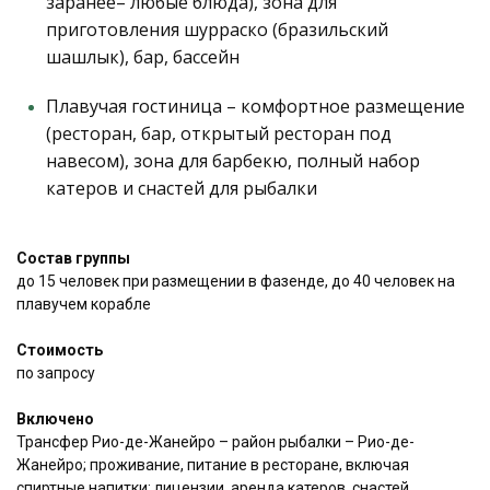
заранее– любые блюда), зона для
приготовления шурраско (бразильский
шашлык), бар, бассейн
Плавучая гостиница – комфортное размещение
(ресторан, бар, открытый ресторан под
навесом), зона для барбекю, полный набор
катеров и снастей для рыбалки
Состав группы
до 15 человек при размещении в фазенде, до 40 человек на
плавучем корабле
Стоимость
по запросу
Включено
Трансфер Рио-де-Жанейро – район рыбалки – Рио-де-
Жанейро; проживание, питание в ресторане, включая
спиртные напитки; лицензии, аренда катеров, снастей,