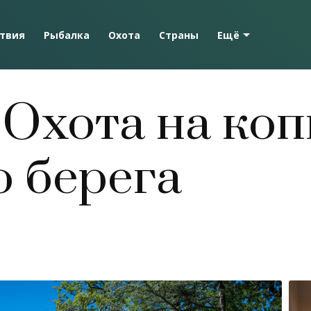
твия
Рыбалка
Охота
Страны
Ещё
 Охота на ко
о берега