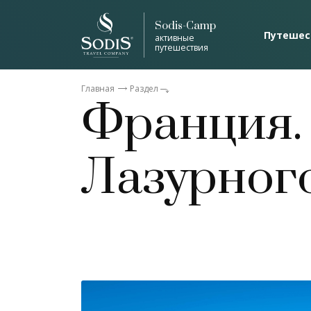
Sodis-Camp
Путешес
активные
путешествия
Главная
Раздел
Франция.
Лазурног