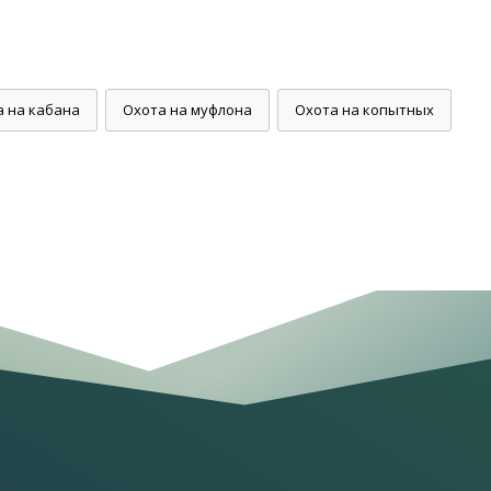
а на кабана
Охота на муфлона
Охота на копытных