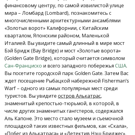
финансовому центру, по самой извилистой улице
мира – Ломбард (Lombard), познакомитесь с
многочисленными архитектурными ансамблями
«Золотых ворот» Калифорнии, с Китайским
кварталом, Японским районом, Маленькой
Италией. Вы увидите самый длинный в мире мост
Бэй Бридж (Bay Bridge) и мост «Золотые ворота»
(Golden Gate Bridge), который считается символом
Сан-Франциско
и всего западного побережья
США
.
Вы посетите городской парк Golden Gate. Затем Вас
ждет посещение Рыбацкой набережной Fisherman’s
Warf – одного из самых популярных мест среди
туристов. Вы увидите
остров Алькатрас
,
знаменитый крепостью-тюрьмой, в которой, в
числе других знаменитых гангстеров, содержался
Аль Капоне. Это место стало музеем и съемочной
площадкой таких известных фильмов, как «Скала»,
«Побег из Алькатраса» и «Детектив Нэш Бриджес».