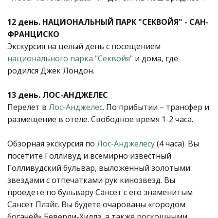
12 день. НАЦИОНАЛЬНЫЙ ПАРК "СЕКВОЙЯ" - САН-
ФРАНЦИСКО
Экскурсия на целый день с посещением
национального парка "Cеквойя"
и дома, где
родился Джек Лондон.
13 день. ЛОС-АНДЖЕЛЕС
Перелет в
Лос-Анджелес
. По прибытии – трансфер и
размещение в отеле. Свободное время 1-2 часа.
Обзорная экскурсия по
Лос-Анджелесу
(4 часа). Вы
посетите Голливуд и всемирно известный
Голливудский бульвар, выложенный золотыми
звездами с отпечатками рук кинозвезд. Вы
проедете по бульвару Сансет с его знаменитым
Сансет Плэйс. Вы будете очарованы «городом
богачей»
Беверли-Хиллз
, а также роскошными