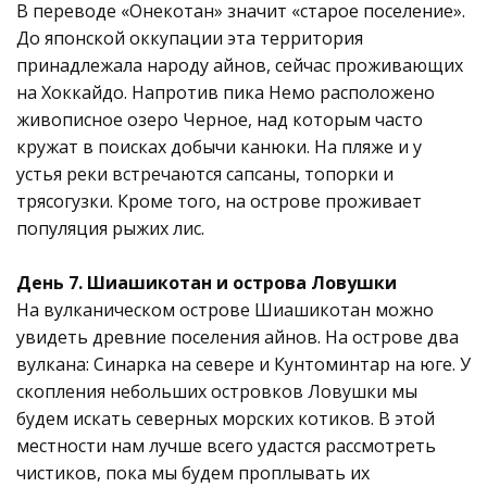
В переводе «Онекотан» значит «старое поселение».
До японской оккупации эта территория
принадлежала народу айнов, сейчас проживающих
на Хоккайдо. Напротив пика Немо расположено
живописное озеро Черное, над которым часто
кружат в поисках добычи канюки. На пляже и у
устья реки встречаются сапсаны, топорки и
трясогузки. Кроме того, на острове проживает
популяция рыжих лис.
День 7. Шиашикотан и острова Ловушки
На вулканическом острове Шиашикотан можно
увидеть древние поселения айнов. На острове два
вулкана: Синарка на севере и Кунтоминтар на юге. У
скопления небольших островков Ловушки мы
будем искать северных морских котиков. В этой
местности нам лучше всего удастся рассмотреть
чистиков, пока мы будем проплывать их